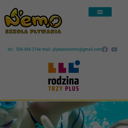
tel.: 506-466-214
e-mail: plywanienemo@gmail.com