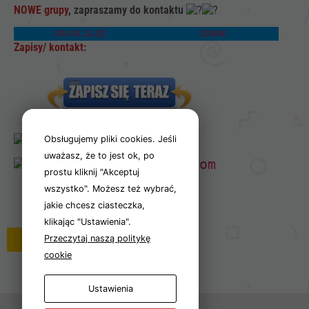
nie są
NOWE grupy
, zapraszamy do kontaktu
opcjonalne. Są
one potrzebne
GRAFIK ZAJĘĆ
CENNIK
do
Zapisy/ kontakt:
funkcjonowania
strony
internetowej.
Statystyka
506 466 214
Obsługujemy pliki cookies. Jeśli
Abyśmy mogli
uważasz, że to jest ok, po
poprawić
plywanienemo@gmail.com
funkcjonalność
prostu kliknij "Akceptuj
i strukturę
wszystko". Możesz też wybrać,
strony
jakie chcesz ciasteczka,
internetowej,
klikając "Ustawienia".
na podstawie
powrót
Przeczytaj naszą politykę
tego, jak
strona jest
cookie
używana.
Ustawienia