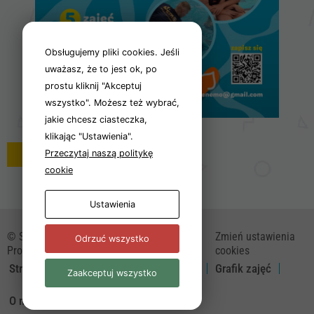
funkcjonowania
strony
internetowej.
Obsługujemy pliki cookies. Jeśli
uważasz, że to jest ok, po
prostu kliknij "Akceptuj
Statystyka
Abyśmy mogli
wszystko". Możesz też wybrać,
poprawić
jakie chcesz ciasteczka,
funkcjonalność
klikając "Ustawienia".
i strukturę
Przeczytaj naszą politykę
powrót
strony
cookie
internetowej,
na podstawie
tego, jak
Ustawienia
strona jest
używana.
© Szkoła pływania Nemo - 2026
Zmień ustawienia
Odrzuć wszystko
Projekt i wykonanie - Freeline
cookies
Strona główna
Aktualności
ZAPISY
Grafik zajęć
Zaakceptuj wszystko
Doświadczenie
Aby nasza strona
O nas
Kontakt
Regulamin
internetowa