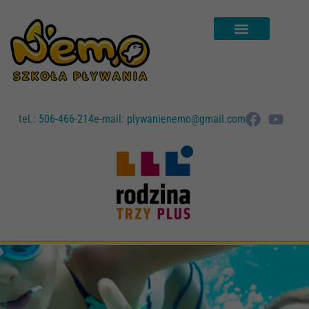
tel.: 506-466-214
e-mail: plywanienemo@gmail.com