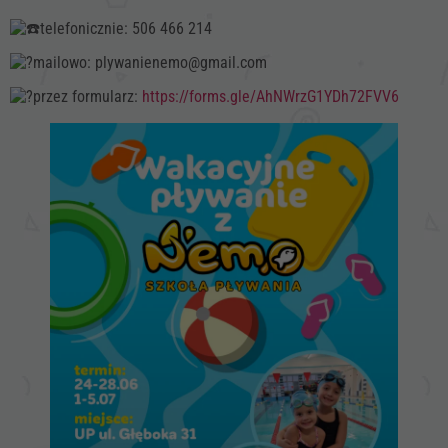
telefonicznie: 506 466 214
mailowo: plywanienemo@gmail.com
przez formularz:
https://forms.gle/AhNWrzG1YDh72FVV6
Konieczne
Te pliki cookie
nie są
opcjonalne. Są
one potrzebne
do